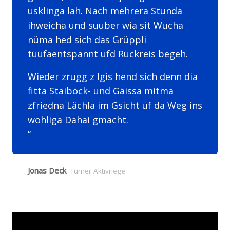
usklinga lah. Nach mehrera Stunda
ihweicha und suuber wia sit Wucha
nüma hed sich das Grüppli
tüüfaentspannt ufd Rückreis begeh.
Wieder zrugg z Igis hend sich denn dia
fitta Staiböck- und Gäissa mitma
zfriedna Lächla im Gsicht uf da Weg ins
wohliga Dahai gmacht.
Jonas Deck
Turner Aktivriege