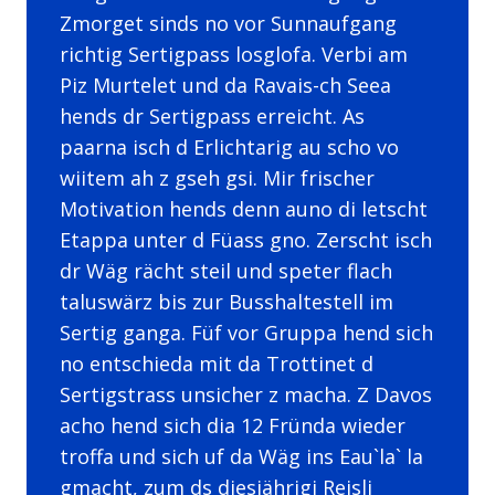
Zmorget sinds no vor Sunnaufgang
richtig Sertigpass losglofa. Verbi am
Piz Murtelet und da Ravais-ch Seea
hends dr Sertigpass erreicht. As
paarna isch d Erlichtarig au scho vo
wiitem ah z gseh gsi. Mir frischer
Motivation hends denn auno di letscht
Etappa unter d Füass gno. Zerscht isch
dr Wäg rächt steil und speter flach
taluswärz bis zur Busshaltestell im
Sertig ganga. Füf vor Gruppa hend sich
no entschieda mit da Trottinet d
Sertigstrass unsicher z macha. Z Davos
acho hend sich dia 12 Fründa wieder
troffa und sich uf da Wäg ins Eau`la` la
gmacht, zum ds diesjährigi Reisli