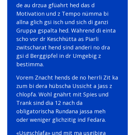
de au drzua gfüahrt hed das d
Motivation und z Tempo nümma bi
allna glich gsi isch und sich di ganzi
Gruppa gspalta hed. Während di einta
scho vor dr Keschhütta as Piarli
zwitscharat hend sind anderi no dra
gsi d Berggipfel in dr Umgebig z
bestimma.
Vorem Znacht hends de no herrli Zit ka
zum bi dera hübscha Ussicht a Jass z
chlopfa. Wohl gnährt mit Spies und
Trank sind dia 12 nach da
obligatorischa Rundana jassa meh
oder weniger glichzitig ind Fedara.
«Usgschlafa» und mit ma usgibiga